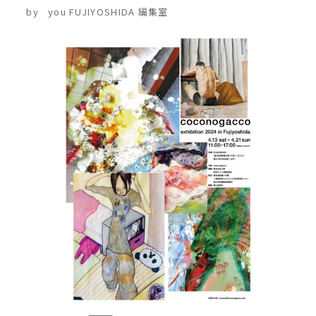
by
you FUJIYOSHIDA 編集室