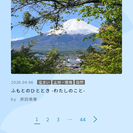
2026.04.06
住まい
土地・環境
自然
ふもとのひととき -わたしのこと-
by
原田美優
1
2
3
…
44