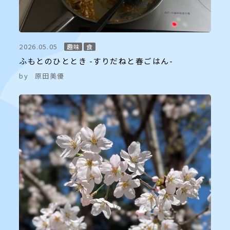
2026.05.05
趣味
食
ふもとのひととき -すりだねと春ごはん-
by
原田美優