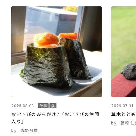
2026.08.03
2026.07.31
仕事
食
おむすびのみちかけ7『おむすびの仲間
草木ととも
入り』
by
藤崎 仁
by
磯野月葉