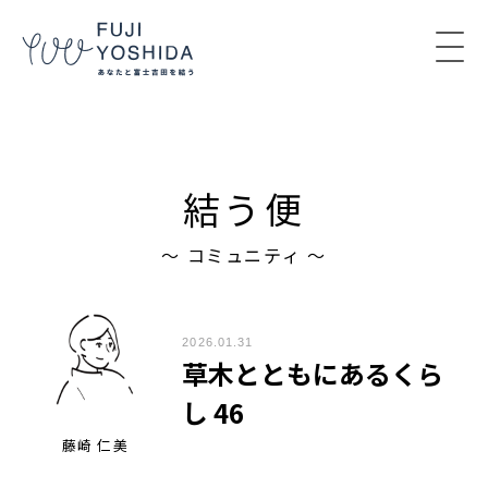
コンテンツへスキップ
結う便
〜 コミュニティ 〜
2026.01.31
草木とともにあるくら
し 46
藤崎 仁美