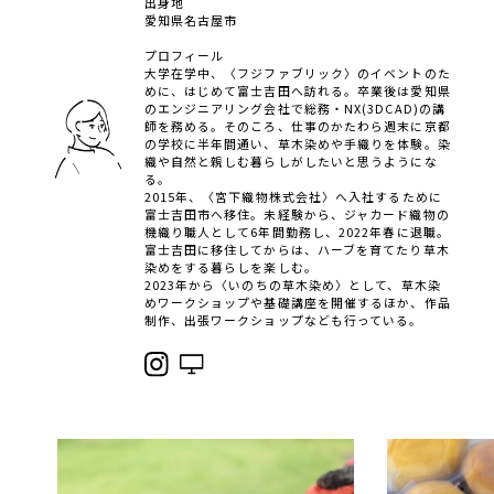
出身地
愛知県名古屋市
プロフィール
大学在学中、〈フジファブリック〉のイベントのた
めに、はじめて富士吉田へ訪れる。卒業後は愛知県
のエンジニアリング会社で総務・NX(3DCAD)の講
師を務める。そのころ、仕事のかたわら週末に京都
の学校に半年間通い、草木染めや手織りを体験。染
織や自然と親しむ暮らしがしたいと思うようにな
る。
2015年、〈宮下織物株式会社〉へ入社するために
富士吉田市へ移住。未経験から、ジャカード織物の
機織り職人として6年間勤務し、2022年春に退職。
富士吉田に移住してからは、ハーブを育てたり草木
染めをする暮らしを楽しむ。
2023年から〈いのちの草木染め〉として、草木染
めワークショップや基礎講座を開催するほか、作品
制作、出張ワークショップなども行っている。