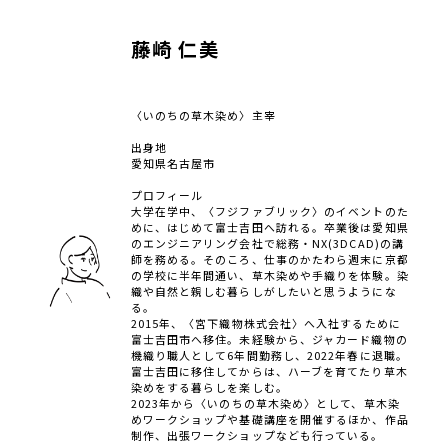
藤崎 仁美
〈いのちの草木染め〉主宰
出身地
愛知県名古屋市
プロフィール
大学在学中、〈フジファブリック〉のイベントのた
めに、はじめて富士吉田へ訪れる。卒業後は愛知県
のエンジニアリング会社で総務・NX(3DCAD)の講
師を務める。そのころ、仕事のかたわら週末に京都
の学校に半年間通い、草木染めや手織りを体験。染
織や自然と親しむ暮らしがしたいと思うようにな
る。
2015年、〈宮下織物株式会社〉へ入社するために
富士吉田市へ移住。未経験から、ジャカード織物の
機織り職人として6年間勤務し、2022年春に退職。
富士吉田に移住してからは、ハーブを育てたり草木
染めをする暮らしを楽しむ。
2023年から〈いのちの草木染め〉として、草木染
めワークショップや基礎講座を開催するほか、作品
制作、出張ワークショップなども行っている。