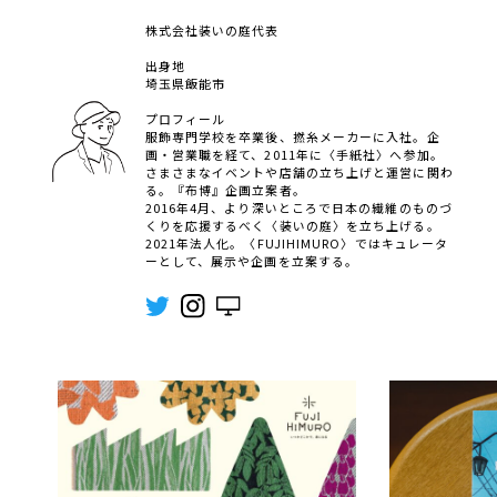
株式会社装いの庭代表
出身地
埼玉県飯能市
プロフィール
服飾専門学校を卒業後、撚糸メーカーに入社。企
画・営業職を経て、2011年に〈手紙社〉へ参加。
さまさまなイベントや店舗の立ち上げと運営に関わ
る。『布博』企画立案者。
2016年4月、より深いところで日本の繊維のものづ
くりを応援するべく〈装いの庭〉を立ち上げる。
2021年法人化。〈FUJIHIMURO〉ではキュレータ
ーとして、展示や企画を立案する。