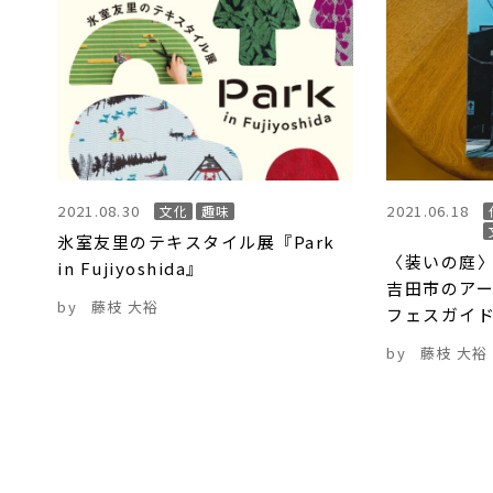
2021.08.30
2021.06.18
文化
趣味
氷室友里のテキスタイル展『Park
〈装いの庭〉
in Fujiyoshida』
吉田市のアー
by
藤枝 大裕
フェスガイ
by
藤枝 大裕