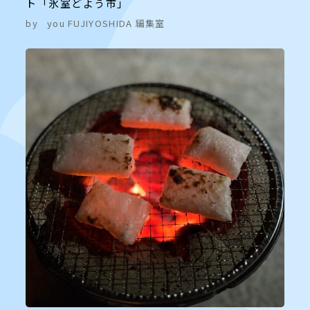
ト「氷室どよう市」
by
you FUJIYOSHIDA 編集室