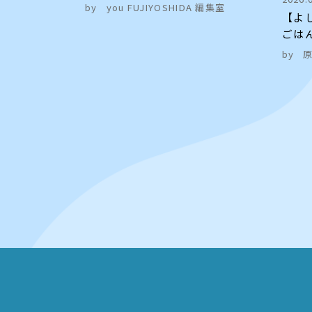
by
you FUJIYOSHIDA 編集室
【よ
ごは
by