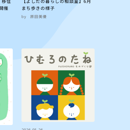
】移住
【よしだの暮らしの相談室】6月
 開催
まち歩きの様子
by
原田美優
2026.05.26