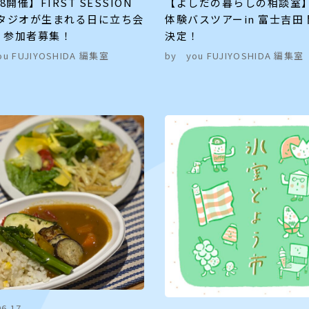
18開催】FIRST SESSION
【よしだの暮らしの相談室
スタジオが生まれる日に立ち会
体験バスツアーin 富士吉田
。参加者募集！
決定！
ou FUJIYOSHIDA 編集室
by
you FUJIYOSHIDA 編集室
06.17