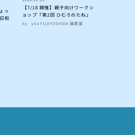
【7/18 開催】親子向けワークシ
ちょっ
ョップ『第2回 ひむろのたね』
日和
by
you FUJIYOSHIDA 編集室