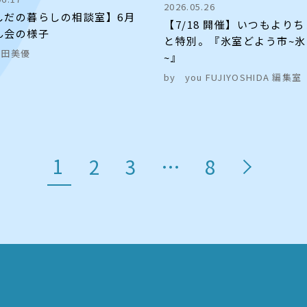
2026.05.26
しだの暮らしの相談室】6月
【7/18 開催】いつもより
ん会の様子
と特別。『氷室どよう市~氷
原田美優
~』
by
you FUJIYOSHIDA 編集室
1
2
3
…
8