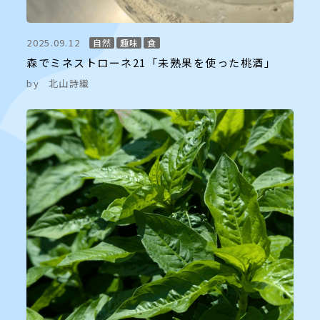
2025.09.12
自然
趣味
食
森でミネストローネ21「未熟果を使った桃酒」
by
北山詩織