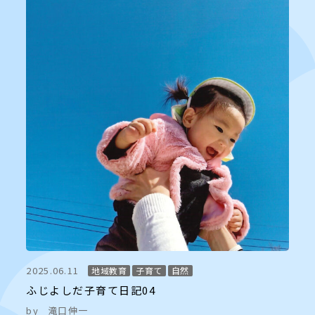
2025.06.11
地域教育
子育て
自然
ふじよしだ子育て日記04
by
滝口伸一